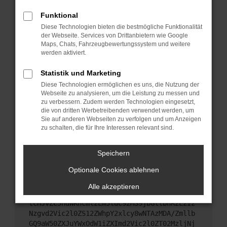
Das kann manchmal helfen, vorübergehende
Probleme zu beheben.
Funktional
Diese Technologien bieten die bestmögliche Funktionalität
Stelle sicher, dass dein Browser und dein
der Webseite. Services von Drittanbietern wie Google
Betriebssystem auf dem neuesten Stand sind.
Maps, Chats, Fahrzeugbewertungssystem und weitere
Veraltete Software birgt nicht nur ein
werden aktiviert.
Sicherheitsrisiko, sondern kann auch dazu führen,
dass bestimmte Funktionen nicht mehr
Statistik und Marketing
unterstützt werden.
Diese Technologien ermöglichen es uns, die Nutzung der
Webseite zu analysieren, um die Leistung zu messen und
Wende dich an den Webseitenbetreiber.
zu verbessern. Zudem werden Technologien eingesetzt,
Wenn du alle oben genannten Schritte versucht
die von dritten Werbetreibenden verwendet werden, um
hast, kontaktiere uns bitte. Wir werden versuchen,
Sie auf anderen Webseiten zu verfolgen und um Anzeigen
das Problem zu beheben. Du kannst uns diesen
zu schalten, die für Ihre Interessen relevant sind.
Text schicken, um uns bei der Fehlersuche zu
unterstützen:
Speichern
Optionale Cookies ablehnen
ewogICJuYW1lIjogIk5ldHdvcmtFcnJvciIsCiAgI
mNvbmZpZyI6IHsKICAgICJtZXRob2QiOiAiR0VUIi
Alle akzeptieren
wKICAgICJ1cmwiOiAiaHR0cHM6Ly9hcGkueC5ha3M
tcHJvZC5hdWRhcmlzLm5ldC92MS9jbGllbnRzLzIz
Nzgvd2Vic2l0ZS12ZWhpY2xlcy8wNTAzMDA/Zmllb
GQ9aW50ZXJuYWxOdW1iZXImd2Vic2l0ZT02MzljNj