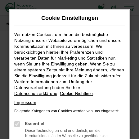
0
Zum
MENÜ
Hauptinhalt
Cookie Einstellungen
springen
Startseite
Fahrzeugangebote
Fahrzeuge
Wir nutzen Cookies, um Ihnen die bestmögliche
Nutzung unserer Webseite zu ermöglichen und unsere
Fehler: Network Error
Kommunikation mit Ihnen zu verbessern. Wir
berücksichtigen hierbei Ihre Präferenzen und
Beim Laden ist ein Fehler aufgetreten.
verarbeiten Daten für Marketing und Statistiken nur,
Hier sind ein paar Tipps, die dir helfen können:
wenn Sie uns Ihre Einwilligung geben. Wenn Sie zu
einem späteren Zeitpunkt Ihre Meinung ändern, können
Überprüfe deine Firewall und deine
Sie die Einwilligung jederzeit für die Zukunft widerrufen.
Internetverbindung.
Weitere Informationen zum Umfang der
Laden andere Webseiten, zum Beispiel deine
Datenverarbeitung finden Sie hier:
Suchmaschine?
Datenschutzerklärung
,
Cookie-Richtlinie
.
Prüfe deine Browsererweiterungen.
Impressum
Manche Erweiterungen, wie Werbeblocker, können
Folgende Kategorien von Cookies werden von uns eingesetzt:
das Laden bestimmter Seiten verhindern.
Funktioniert die Seite in einem anderen Browser
Essentiell
oder in einem privaten Fenster?
Diese Technologien sind erforderlich, um die
Starte dein Gerät neu.
Kernfunktionalität der Webseite zu gewährleisten.