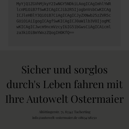
MyYjQ1ZGVhMjkyY2IwNGY5NDkiLAogICAgImhlYWR
lcnMiOiB7fSwKICAgICJib2R5IjogbnVsbCwKICAg
ICJleHBlY3QiOiB7CiAgICAgICJyZXNwb25zZVR5c
GUiOiAiIgogICAgfSwKICAgICJ0aW1lb3V0IjogMC
wKICAgICJwcm9ncmVzcyI6IG51bGwsCiAgICAicml
za3kiOiBmYWxzZQogIH0KfQ==
Sicher und sorglos
durch's Leben fahren mit
Ihre Autowelt Ostermaier
Altöttingerstr. 71, 83342 Tacherting
info@autowelt-ostermaier.de 08634/98250