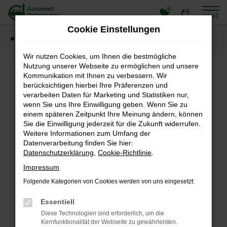
0
Zum
MENÜ
Hauptinhalt
Cookie Einstellungen
springen
Startseite
Fahrzeugangebote
Fahrzeuge
Wir nutzen Cookies, um Ihnen die bestmögliche
Nutzung unserer Webseite zu ermöglichen und unsere
Fehler: Network Error
Kommunikation mit Ihnen zu verbessern. Wir
berücksichtigen hierbei Ihre Präferenzen und
Beim Laden ist ein Fehler aufgetreten.
verarbeiten Daten für Marketing und Statistiken nur,
Hier sind ein paar Tipps, die dir helfen können:
wenn Sie uns Ihre Einwilligung geben. Wenn Sie zu
einem späteren Zeitpunkt Ihre Meinung ändern, können
Überprüfe deine Firewall und deine
Sie die Einwilligung jederzeit für die Zukunft widerrufen.
Internetverbindung.
Weitere Informationen zum Umfang der
Laden andere Webseiten, zum Beispiel deine
Datenverarbeitung finden Sie hier:
Suchmaschine?
Datenschutzerklärung
,
Cookie-Richtlinie
.
Prüfe deine Browsererweiterungen.
Impressum
Manche Erweiterungen, wie Werbeblocker, können
Folgende Kategorien von Cookies werden von uns eingesetzt:
das Laden bestimmter Seiten verhindern.
Funktioniert die Seite in einem anderen Browser
Essentiell
oder in einem privaten Fenster?
Diese Technologien sind erforderlich, um die
Starte dein Gerät neu.
Kernfunktionalität der Webseite zu gewährleisten.