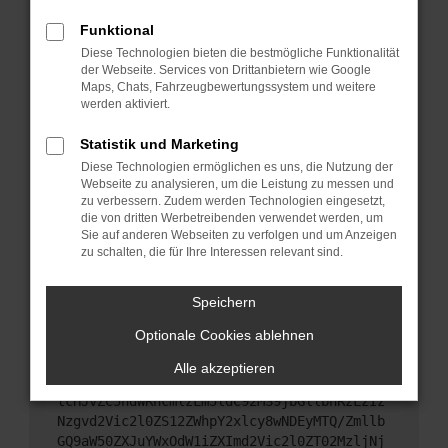
Das kann manchmal helfen, vorübergehende
Probleme zu beheben.
Funktional
Diese Technologien bieten die bestmögliche Funktionalität
Stelle sicher, dass dein Browser und dein
der Webseite. Services von Drittanbietern wie Google
Betriebssystem auf dem neuesten Stand sind.
Maps, Chats, Fahrzeugbewertungssystem und weitere
Veraltete Software birgt nicht nur ein
werden aktiviert.
Sicherheitsrisiko, sondern kann auch dazu führen,
dass bestimmte Funktionen nicht mehr
Statistik und Marketing
unterstützt werden.
Diese Technologien ermöglichen es uns, die Nutzung der
Webseite zu analysieren, um die Leistung zu messen und
Wende dich an den Webseitenbetreiber.
zu verbessern. Zudem werden Technologien eingesetzt,
Wenn du alle oben genannten Schritte versucht
die von dritten Werbetreibenden verwendet werden, um
hast, kontaktiere uns bitte. Wir werden versuchen,
Sie auf anderen Webseiten zu verfolgen und um Anzeigen
das Problem zu beheben. Du kannst uns diesen
zu schalten, die für Ihre Interessen relevant sind.
Text schicken, um uns bei der Fehlersuche zu
unterstützen:
Speichern
Optionale Cookies ablehnen
ewogICJuYW1lIjogIk5ldHdvcmtFcnJvciIsCiAgI
mNvbmZpZyI6IHsKICAgICJtZXRob2QiOiAiR0VUIi
Alle akzeptieren
wKICAgICJ1cmwiOiAiaHR0cHM6Ly9hcGkueC5ha3M
tcHJvZC5hdWRhcmlzLm5ldC92MS9jbGllbnRzLzIz
Nzgvd2Vic2l0ZS12ZWhpY2xlcy8wNDEyMTQ/Zmllb
GQ9aW50ZXJuYWxOdW1iZXImd2Vic2l0ZT02MzljNj