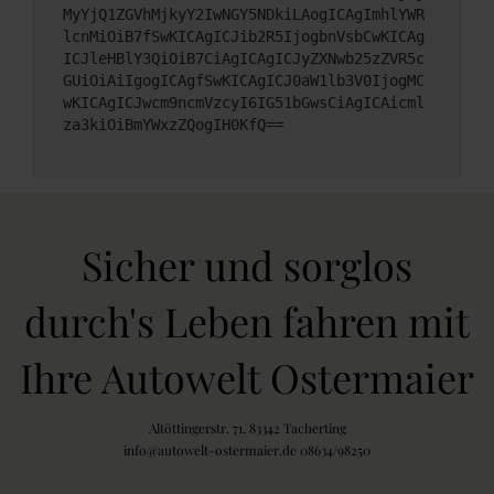
MyYjQ1ZGVhMjkyY2IwNGY5NDkiLAogICAgImhlYWR
lcnMiOiB7fSwKICAgICJib2R5IjogbnVsbCwKICAg
ICJleHBlY3QiOiB7CiAgICAgICJyZXNwb25zZVR5c
GUiOiAiIgogICAgfSwKICAgICJ0aW1lb3V0IjogMC
wKICAgICJwcm9ncmVzcyI6IG51bGwsCiAgICAicml
za3kiOiBmYWxzZQogIH0KfQ==
Sicher und sorglos
durch's Leben fahren mit
Ihre Autowelt Ostermaier
Altöttingerstr. 71, 83342 Tacherting
info@autowelt-ostermaier.de 08634/98250