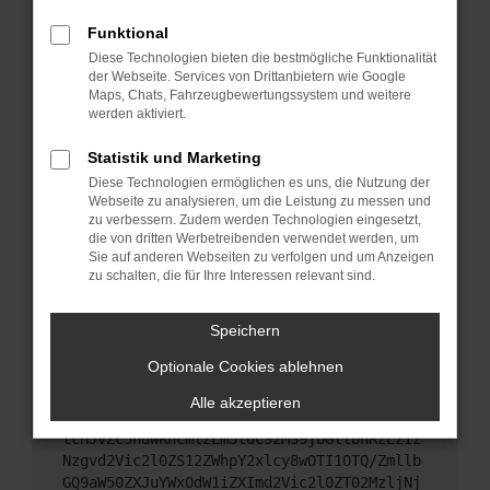
Das kann manchmal helfen, vorübergehende
Probleme zu beheben.
Funktional
Diese Technologien bieten die bestmögliche Funktionalität
Stelle sicher, dass dein Browser und dein
der Webseite. Services von Drittanbietern wie Google
Betriebssystem auf dem neuesten Stand sind.
Maps, Chats, Fahrzeugbewertungssystem und weitere
Veraltete Software birgt nicht nur ein
werden aktiviert.
Sicherheitsrisiko, sondern kann auch dazu führen,
dass bestimmte Funktionen nicht mehr
Statistik und Marketing
unterstützt werden.
Diese Technologien ermöglichen es uns, die Nutzung der
Webseite zu analysieren, um die Leistung zu messen und
Wende dich an den Webseitenbetreiber.
zu verbessern. Zudem werden Technologien eingesetzt,
Wenn du alle oben genannten Schritte versucht
die von dritten Werbetreibenden verwendet werden, um
hast, kontaktiere uns bitte. Wir werden versuchen,
Sie auf anderen Webseiten zu verfolgen und um Anzeigen
das Problem zu beheben. Du kannst uns diesen
zu schalten, die für Ihre Interessen relevant sind.
Text schicken, um uns bei der Fehlersuche zu
unterstützen:
Speichern
Optionale Cookies ablehnen
ewogICJuYW1lIjogIk5ldHdvcmtFcnJvciIsCiAgI
mNvbmZpZyI6IHsKICAgICJtZXRob2QiOiAiR0VUIi
Alle akzeptieren
wKICAgICJ1cmwiOiAiaHR0cHM6Ly9hcGkueC5ha3M
tcHJvZC5hdWRhcmlzLm5ldC92MS9jbGllbnRzLzIz
Nzgvd2Vic2l0ZS12ZWhpY2xlcy8wOTI1OTQ/Zmllb
GQ9aW50ZXJuYWxOdW1iZXImd2Vic2l0ZT02MzljNj