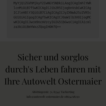
MyYjQ1ZGVhMjkyY2IwNGY5NDkiLAogICAgImhlYWR
lcnMiOiB7fSwKICAgICJib2R5IjogbnVsbCwKICAg
ICJleHBlY3QiOiB7CiAgICAgICJyZXNwb25zZVR5c
GUiOiAiIgogICAgfSwKICAgICJ0aW1lb3V0IjogMC
wKICAgICJwcm9ncmVzcyI6IG51bGwsCiAgICAicml
za3kiOiBmYWxzZQogIH0KfQ==
Sicher und sorglos
durch's Leben fahren mit
Ihre Autowelt Ostermaier
Altöttingerstr. 71, 83342 Tacherting
info@autowelt-ostermaier.de 08634/98250