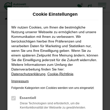
0
Zum
MENÜ
Hauptinhalt
Cookie Einstellungen
springen
Startseite
Fahrzeugangebote
Fahrzeuge
Wir nutzen Cookies, um Ihnen die bestmögliche
Nutzung unserer Webseite zu ermöglichen und unsere
Fehler: Network Error
Kommunikation mit Ihnen zu verbessern. Wir
berücksichtigen hierbei Ihre Präferenzen und
Beim Laden ist ein Fehler aufgetreten.
verarbeiten Daten für Marketing und Statistiken nur,
Hier sind ein paar Tipps, die dir helfen können:
wenn Sie uns Ihre Einwilligung geben. Wenn Sie zu
einem späteren Zeitpunkt Ihre Meinung ändern, können
Überprüfe deine Firewall und deine
Sie die Einwilligung jederzeit für die Zukunft widerrufen.
Internetverbindung.
Weitere Informationen zum Umfang der
Laden andere Webseiten, zum Beispiel deine
Datenverarbeitung finden Sie hier:
Suchmaschine?
Datenschutzerklärung
,
Cookie-Richtlinie
.
Prüfe deine Browsererweiterungen.
Impressum
Manche Erweiterungen, wie Werbeblocker, können
Folgende Kategorien von Cookies werden von uns eingesetzt:
das Laden bestimmter Seiten verhindern.
Funktioniert die Seite in einem anderen Browser
Essentiell
oder in einem privaten Fenster?
Diese Technologien sind erforderlich, um die
Starte dein Gerät neu.
Kernfunktionalität der Webseite zu gewährleisten.